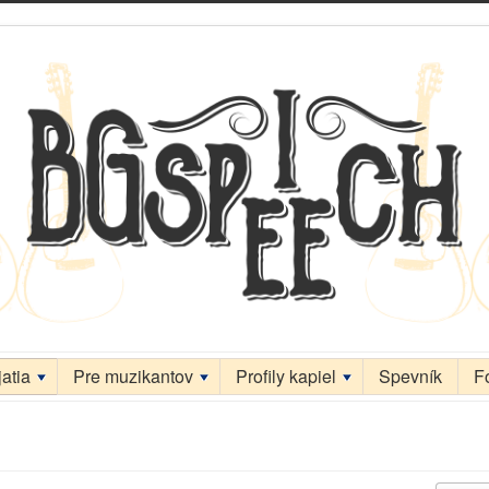
atia
Pre muzikantov
Profily kapiel
Spevník
F