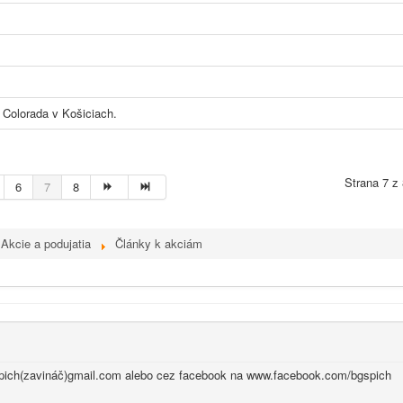
 Colorada v Košiciach.
Strana 7 z
6
7
8
Akcie a podujatia
Články k akciám
spich(zavináč)gmail.com alebo cez facebook na
www.facebook.com/bgspich