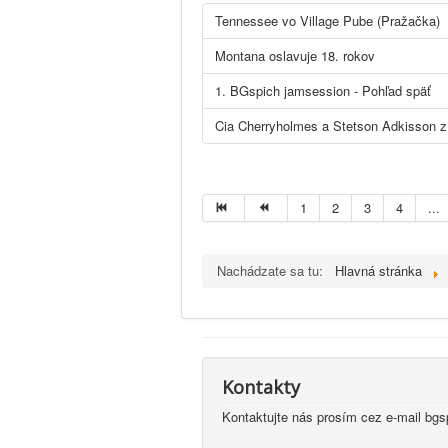
Tennessee vo Village Pube (Pražačka)
Montana oslavuje 18. rokov
1. BGspich jamsession - Pohľad späť
Cia Cherryholmes a Stetson Adkisson z
1
2
3
4
...
Nachádzate sa tu:
Hlavná stránka
Kontakty
Kontaktujte nás prosím cez e-mail bg