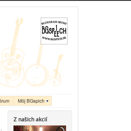
mesiac
mesiac
órum
Môj BGspich
Z našich akcií