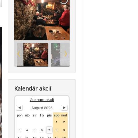
Kalendár akcií
Zoznam akcií
August 2026
pon
uto
str
štv
pia
sob
ned
1
2
3
4
5
6
7
8
9
10
11
12
13
14
15
16